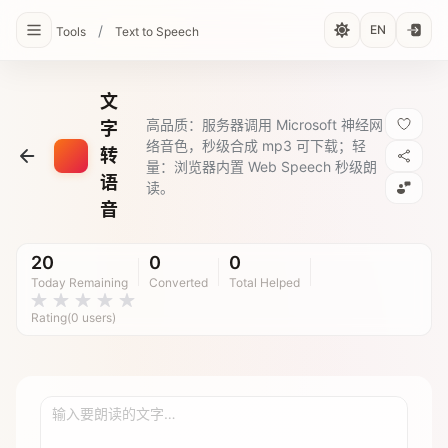
/
EN
Tools
Text to Speech
文
高品质：服务器调用 Microsoft 神经网
字
络音色，秒级合成 mp3 可下载；轻
转
量：浏览器内置 Web Speech 秒级朗
语
读。
音
20
0
0
Today Remaining
Converted
Total Helped
Rating(0 users)
输入要朗读的文字…