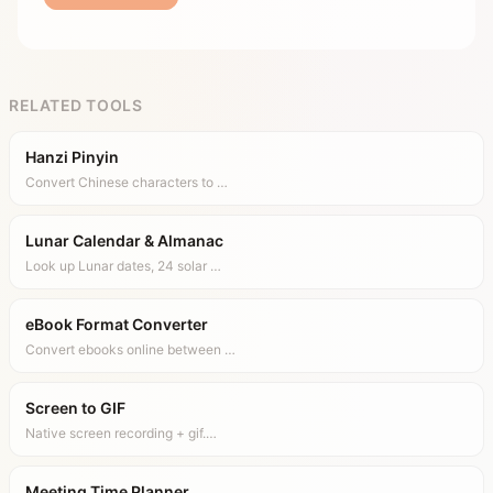
RELATED TOOLS
Hanzi Pinyin
Convert Chinese characters to …
Lunar Calendar & Almanac
Look up Lunar dates, 24 solar …
eBook Format Converter
Convert ebooks online between …
Screen to GIF
Native screen recording + gif.…
Meeting Time Planner