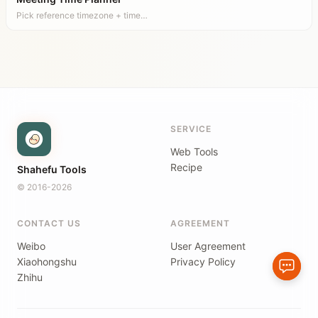
Pick reference timezone + time…
SERVICE
Web Tools
Recipe
Shahefu Tools
© 2016-2026
CONTACT US
AGREEMENT
Weibo
User Agreement
Xiaohongshu
Privacy Policy
Zhihu