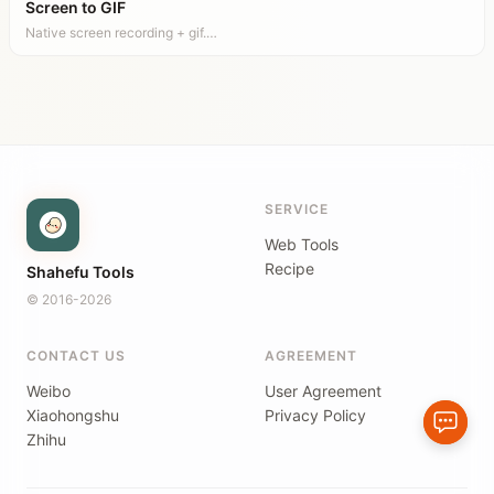
Screen to GIF
Native screen recording + gif.…
SERVICE
Web Tools
Recipe
Shahefu Tools
© 2016-2026
CONTACT US
AGREEMENT
Weibo
User Agreement
Xiaohongshu
Privacy Policy
Zhihu