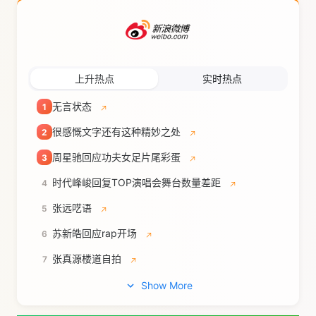
上升热点
实时热点
无言状态
1
很感慨文字还有这种精妙之处
2
周星驰回应功夫女足片尾彩蛋
3
时代峰峻回复TOP演唱会舞台数量差距
4
张远呓语
5
苏新皓回应rap开场
6
张真源楼道自拍
7
Show More