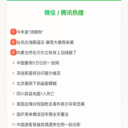
微信 / 腾讯热搜
今年是“闭眼秋”
1
台风白海豚逼近 暴雨大暴雨来袭
2
内蒙古呼伦贝尔立秋穿上羽绒服了
3
中国要用5万亿织一张网
4
泽连斯基将访问塞尔维亚
5
北京暴雨下到画面模糊
6
四川高县地震1人死亡
7
泰国总理对校园枪击事件表示非常悲痛
8
国乒男单横滨冠军赛全军覆没
9
中国游客景福宫偶遇李在明一起合影
10