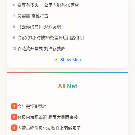
拼豆有多火 一公里内能有40家店
6
吴碧霞 降维打击
7
《去你的岛》 观众哭崩
8
商家称1小时被20条差评后门店倒闭
9
百花奖开幕式 刘浩存独舞
10
Show More
All Net
今年是“闭眼秋”
1
台风白海豚逼近 暴雨大暴雨来袭
2
内蒙古呼伦贝尔立秋穿上羽绒服了
3