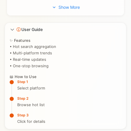
Show More
User Guide
✨ Features
• Hot search aggregation
• Multi-platform trends
• Real-time updates
• One-stop browsing
📖 How to Use
Step 1
Select platform
Step 2
Browse hot list
Step 3
Click for details