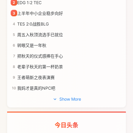
EDG 1:2 TEC
2
上半年中小企业稳步向好
3
TES 2:0战胜BLG
4
周五入秋顶流选手已就位
5
转眼又是一年秋
6
把秋天的仪式感捧在手心
7
老辈子秋天的第一杯奶茶
8
王者萌新之夜表演赛
9
我妈才是真的NPC吧
10
Show More
今日头条